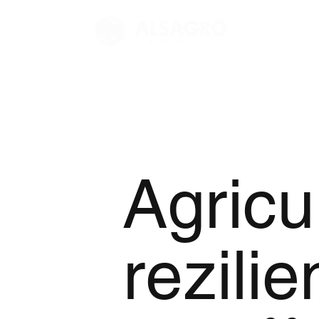
De
Agricu
rezili