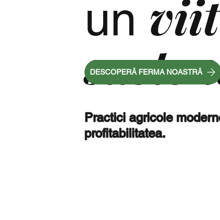
vii
un
susten
DESCOPERĂ FERMA NOASTRĂ
Practici agricole modern
profitabilitatea.