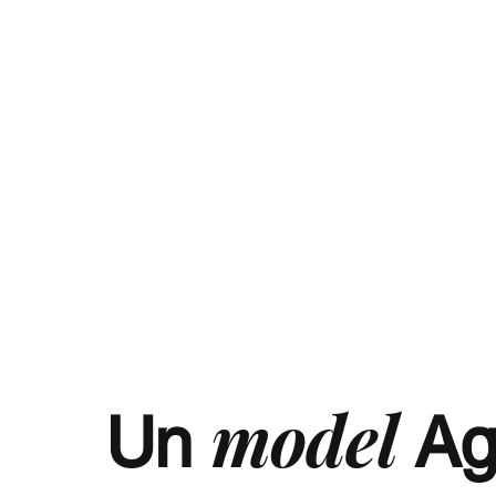
model
Un
Agr