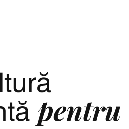
spre
Culturi și producție
Galerie
ltură
pentru
entă